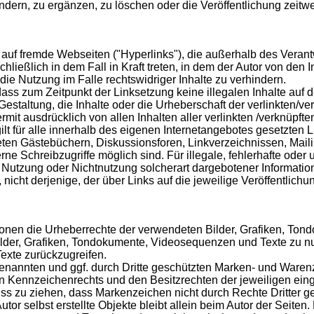
ern, zu ergänzen, zu löschen oder die Veröffentlichung zeitwei
n auf fremde Webseiten ("Hyperlinks"), die außerhalb des Veran
ließlich in dem Fall in Kraft treten, in dem der Autor von den 
ie Nutzung im Falle rechtswidriger Inhalte zu verhindern.
, dass zum Zeitpunkt der Linksetzung keine illegalen Inhalte auf
Gestaltung, die Inhalte oder die Urheberschaft der verlinkten/ver
ermit ausdrücklich von allen Inhalten aller verlinkten /verknüpft
ilt für alle innerhalb des eigenen Internetangebotes gesetzten 
eten Gästebüchern, Diskussionsforen, Linkverzeichnissen, Mail
ne Schreibzugriffe möglich sind. Für illegale, fehlerhafte oder 
Nutzung oder Nichtnutzung solcherart dargebotener Informatione
nicht derjenige, der über Links auf die jeweilige Veröffentlichun
kationen die Urheberrechte der verwendeten Bilder, Grafiken, 
Bilder, Grafiken, Tondokumente, Videosequenzen und Texte zu nut
xte zurückzugreifen.
genannten und ggf. durch Dritte geschützten Marken- und Ware
 Kennzeichenrechts und den Besitzrechten der jeweiligen eing
ss zu ziehen, dass Markenzeichen nicht durch Rechte Dritter ge
Autor selbst erstellte Objekte bleibt allein beim Autor der Seite