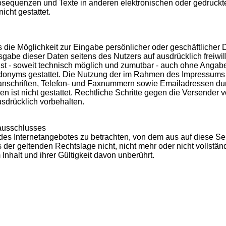
sequenzen und Texte in anderen elektronischen oder gedruckte
cht gestattet.
s die Möglichkeit zur Eingabe persönlicher oder geschäftliche
reisgabe dieser Daten seitens des Nutzers auf ausdrücklich freiw
st - soweit technisch möglich und zumutbar - auch ohne Angab
donyms gestattet. Die Nutzung der im Rahmen des Impressums
tanschriften, Telefon- und Faxnummern sowie Emailadressen dur
en ist nicht gestattet. Rechtliche Schritte gegen die Versende
sdrücklich vorbehalten.
ausschlusses
 des Internetangebotes zu betrachten, von dem aus auf diese Se
der geltenden Rechtslage nicht, nicht mehr oder nicht vollständ
Inhalt und ihrer Gültigkeit davon unberührt.